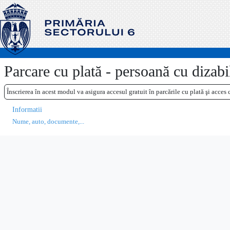
Parcare cu plată - persoană cu dizabil
Înscrierea în acest modul va asigura accesul gratuit în parcările cu plată şi acces
Informatii
Nume, auto, documente,...