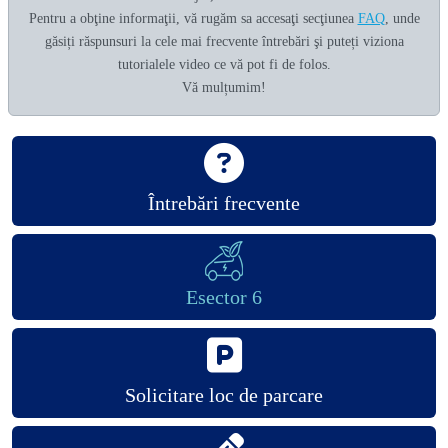
Pentru a obţine informaţii, vă rugăm sa accesaţi secţiunea
FAQ
, unde
găsiți răspunsuri la cele mai frecvente întrebări şi puteți viziona
tutorialele video ce vă pot fi de folos.
Vă mulțumim!
Întrebări frecvente
Esector 6
Solicitare loc de parcare